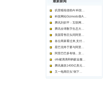
最新新闻
叽里呱啦借助AI 科技…
科技网站Gizmodo靠A…
腾讯刘炽平：互联网…
腾讯全球数字生态大…
美国零售巨头同阿里…
各位商家看过来,支付…
星巴克终于要与阿里…
阿里巴巴多有钱，京…
ofo被滴滴和蚂蚁金服…
腾讯暴跌1400亿美元…
又一电商巨头“倒下…