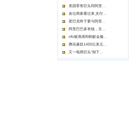
美国零售巨头同阿里…
各位商家看过来,支付…
星巴克终于要与阿里…
阿里巴巴多有钱，京…
ofo被滴滴和蚂蚁金服…
腾讯暴跌1400亿美元…
又一电商巨头“倒下…