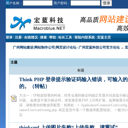
用户名称：
用户密码：
登录
|
注册
|
在线情况
|
搜索
|
帮助
|
站长工具
|
登陆内部系统
|
宏蓝主页
广州网站建设|网站制作公司|网页设计论坛--广州宏蓝科技公司官方论坛
→
主题
标题
Think PHP 登录提示验证码输入错误，可输入
的。（转帖）
方法一：TP框架部署的时候，经常会遇到验证码能正常显示但是提示验
问题。 如果是不显示验证码，请直接安装PHP_GD库扩展。如果能显示
误，请检查你的数据库配置：有两处：1. Application/Common/Conf/config.php
cation/User/conf/config.php. 肯定是其中某一个数据库配置错误。 一般为
忘
thinkcmf 上传图片失败“上传失败，请重试”