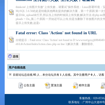
thinkcmf 上传图片失败“上传失败，请重试”操作系统：Linux部署环境：宝塔
MySQL 5.6.50此处是转载其他网友提供的解决方案，第一个原因:第一
提示file_upload未打开,所以当上传的时候回上传失败,解决方法:在php.ini里打
ploads = On,,第二个原因:一开始还可以上传,但是当删除了存放图片的文
提示上传失败,这是c
Fatal error: Class 'Action' not found in URL
出错提示：Fatal error: Class 'Action' not found in D:\wwwroot\gzxyjb98464
eb\Lib\Action\IndexAction.class.php on line 3,解决方案：删除缓存,
选项
用户在线信息
目前论坛总在线
95
人，本分论坛共有
1
人在线。其中注册用户
0
人，访客
公告主题
置顶主题
精华主题
客服热线：020-855629
联系地址：广州中山大道89号