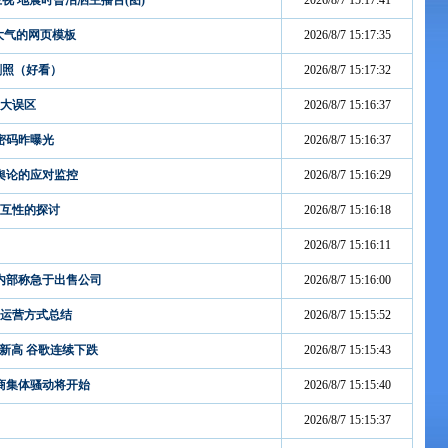
视 地震时曾泪洒主播台(图)
2026/8/7 15:17:41
黑色大气的网页模板
2026/8/7 15:17:35
剧照（好看）
2026/8/7 15:17:32
四大误区
2026/8/7 15:16:37
密码昨曝光
2026/8/7 15:16:37
舆论的应对监控
2026/8/7 15:16:29
交互性的探讨
2026/8/7 15:16:18
网
2026/8/7 15:16:11
内部称急于出售公司
2026/8/7 15:16:00
及运营方式总结
2026/8/7 15:15:52
新高 谷歌连续下跌
2026/8/7 15:15:43
电商集体骚动将开始
2026/8/7 15:15:40
网
2026/8/7 15:15:37